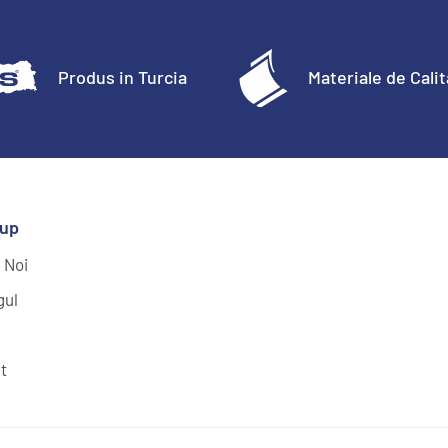
Produs in Turcia
Materiale de Cali
oup
 Noi
gul
t