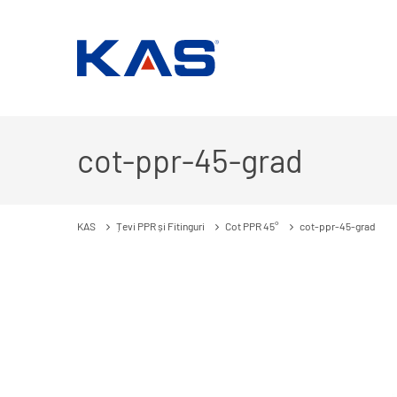
cot-ppr-45-grad
KAS
Țevi PPR și Fitinguri
Cot PPR 45°
cot-ppr-45-grad