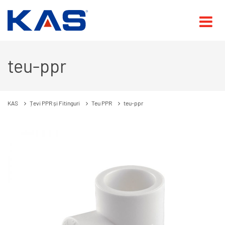
teu-ppr
KAS
Țevi PPR și Fitinguri
Teu PPR
teu-ppr